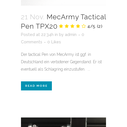
21 Nov.
MecArmy Tactical
Pen TPX20
4/5
(2)
Posted at 22:34h
in
by
admin
0
Comments
0
Likes
Der tactical Pen von MecArmy ist ggf. in
Deutschland ein verbotener Gegenstand. Er ist
eventuell als Schlagring einzustufen. ...
READ MORE