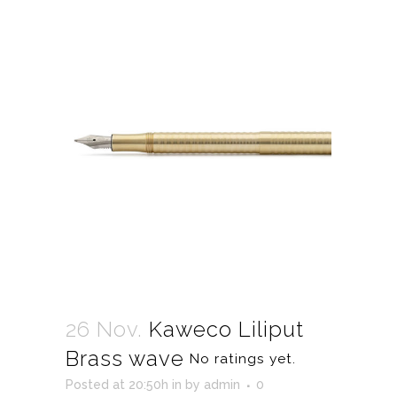
26 Nov.
Kaweco Liliput
Brass wave
No ratings yet.
Posted at 20:50h
in
by
admin
0