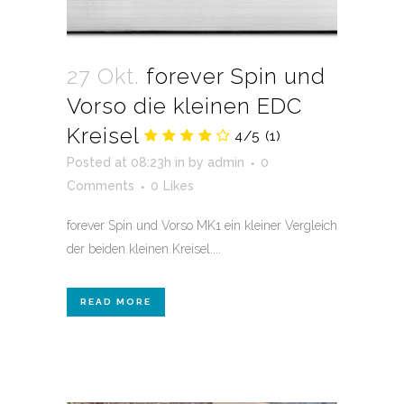
27 Okt.
forever Spin und
Vorso die kleinen EDC
Kreisel
4/5
(1)
Posted at 08:23h
in
by
admin
0
Comments
0
Likes
forever Spin und Vorso MK1 ein kleiner Vergleich
der beiden kleinen Kreisel....
READ MORE