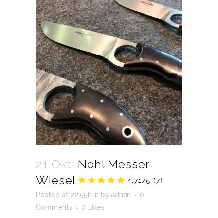
21 Okt.
Nohl Messer
Wiesel
4.71/5
(7)
Posted at 22:55h
in
by
admin
0
Comments
0
Likes