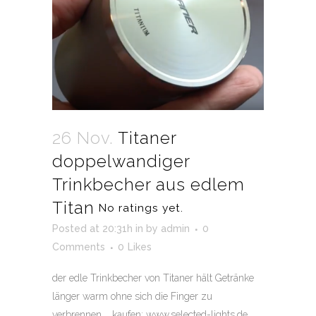
26 Nov.
Titaner
doppelwandiger
Trinkbecher aus edlem
Titan
No ratings yet.
Posted at 20:31h
in
by
admin
0
Comments
0
Likes
der edle Trinkbecher von Titaner hält Getränke
länger warm ohne sich die Finger zu
verbrennen. kaufen: www.selected-lights.de ...