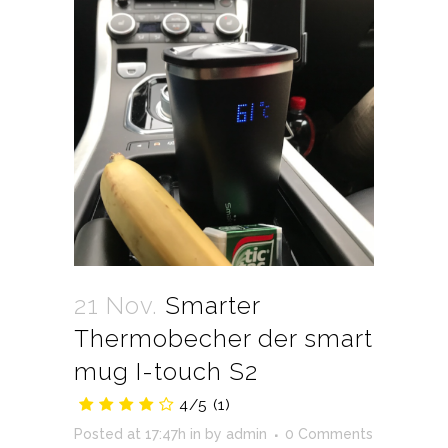
21 Nov.
Smarter
Thermobecher der smart
mug I-touch S2
4/5
(1)
Posted at 17:47h
in
by
admin
0 Comments