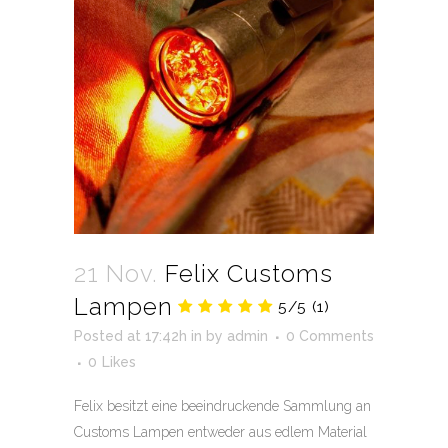
21 Nov.
Felix Customs
Lampen
5/5
(1)
Posted at 17:42h
in
by
admin
0 Comments
0
Likes
Felix besitzt eine beeindruckende Sammlung an
Customs Lampen entweder aus edlem Material