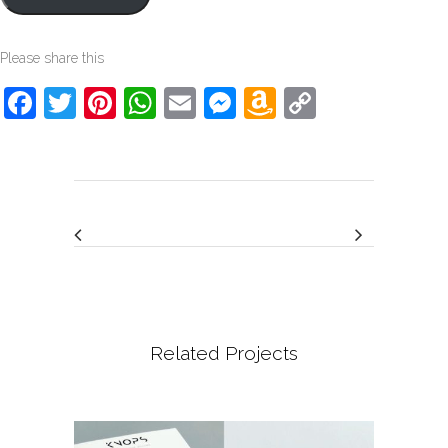
Please share this
Facebook
Twitter
Pinterest
WhatsApp
Email
Messenger
Amazon
Copy
Wish
Link
List
Related Projects