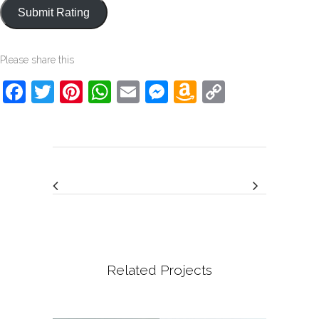
Please share this
Facebook
Twitter
Pinterest
WhatsApp
Email
Messenger
Amazon
Copy
Wish
Link
List
Related Projects