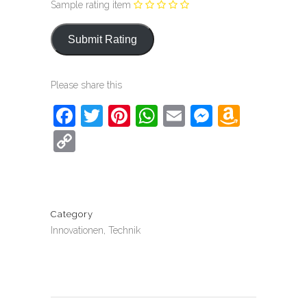
Sample rating item
Please share this
Facebook
Twitter
Pinterest
WhatsApp
Email
Messeng
Amaz
Wish
Copy
List
Link
Category
Innovationen, Technik