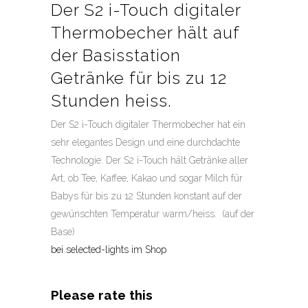
Der S2 i-Touch digitaler
Thermobecher hält auf
der Basisstation
Getränke für bis zu 12
Stunden heiss.
Der S2 i-Touch digitaler Thermobecher hat ein
sehr elegantes Design und eine durchdachte
Technologie. Der S2 i-Touch hält Getränke aller
Art, ob Tee, Kaffee, Kakao und sogar Milch für
Babys für bis zu 12 Stunden konstant auf der
gewünschten Temperatur warm/heiss. (auf der
Base)
bei selected-lights im Shop
Please rate this