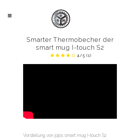
Smarter Thermobecher der
smart mug I-touch S2
4/5
(1)
Vorstellung von jojos smart mug I-touch S2.