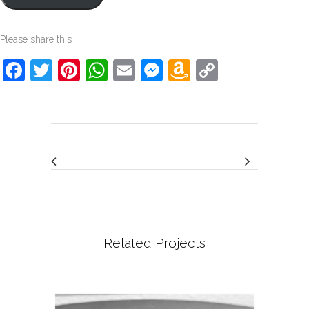
Please share this
Facebook
Twitter
Pinterest
WhatsApp
Email
Messenger
Amazon
Copy
Wish
Link
List
Related Projects