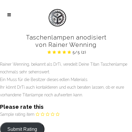
Taschenlampen anodisiert
von Rainer Wenning
5/5
(2)
Rainer Wenning, bekannt als DrTi, veredelt Deine Titan Taschenlampe
nochmals sehr sehenswert.
Ein Muss für die Besitzer dieses edlen Materials.
Ihr könnt DrTi auch kontaktieren und euch beraten lassen, ob er eure
vorhandene Titanlampe noch aufwerten kann.
Please rate this
Sample rating item