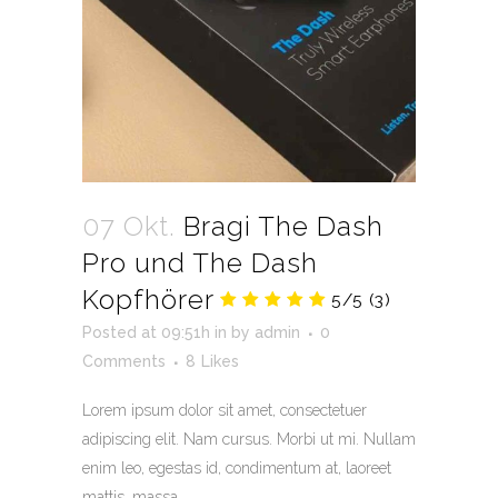
07 Okt.
Bragi The Dash
Pro und The Dash
Kopfhörer
5/5
(3)
Posted at 09:51h
in
by
admin
0
Comments
8
Likes
Lorem ipsum dolor sit amet, consectetuer
adipiscing elit. Nam cursus. Morbi ut mi. Nullam
enim leo, egestas id, condimentum at, laoreet
mattis, massa....