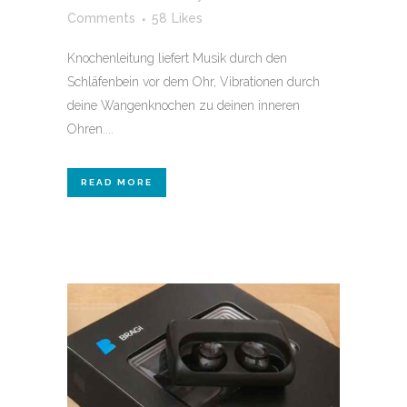
Comments
58
Likes
Knochenleitung liefert Musik durch den
Schläfenbein vor dem Ohr, Vibrationen durch
deine Wangenknochen zu deinen inneren
Ohren....
READ MORE